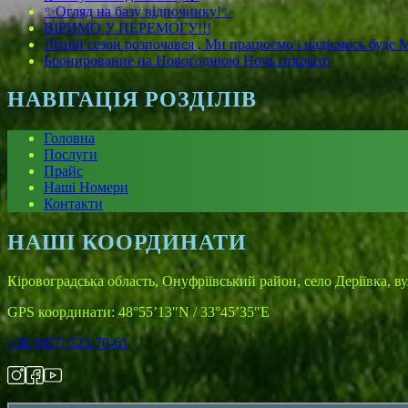
✨Огляд на базу відпочинку!✨
ВІРИМО У ПЕРЕМОГУ!!!
Літній сезон розпочався , Ми працюємо і надіємось буде 
Бронирование на Новогоднюю Ночь открыто
НАВІГАЦІЯ РОЗДІЛІВ
Головна
Послуги
Прайс
Наші Номери
Контакти
НАШІ КООРДИНАТИ
Кіровоградська область, Онуфріївський район, село Деріївка, в
GPS координати: 48°55’13″N / 33°45’35″E
+38 (067) 523-70-61