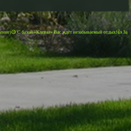
щение)😉 С базой «Клевая» Вас ждёт незабываемый отдых!👍 За