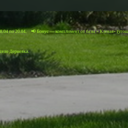
18.04 по 20.04. 📢 Бонус — комплимент от базы » Клевая» (уго
село Дериевка.