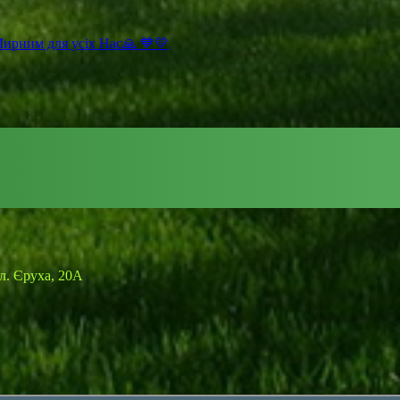
Мирним для усіх Нас🙏 💙💛
ул. Єруха, 20A